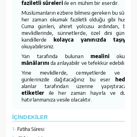
faziletli sûreleri
ile en mühim bir eserdir.
Müslümanların ezbere bilmesi gereken bu sûreleri
her zaman okumak faziletli olduğu gibi hususe
Cuma günleri, ahiret yolcusu ardından, bebe
mevlidlerinde, sünnetlerde, özel dini günlerde
kandillerde
kolayca yanınızda taşıyara
okuyabilirsiniz.
Yan tarafında bulunan
mealini
okuyara
mânâlarını
da anlayabilir ve tefekkür edebilirsiniz
Yine mevlidlerde, cemiyetlerde ve öze
günlerinizde dağıtacağınız bu eser
hediyey
alanlar tarafından üzerine yapıştıracağını
etiketler
ile her zaman hayırla ve dua il
hatırlanmanıza vesile olacaktır.
İÇİNDEKİLER
1-
Fatiha Sûresi