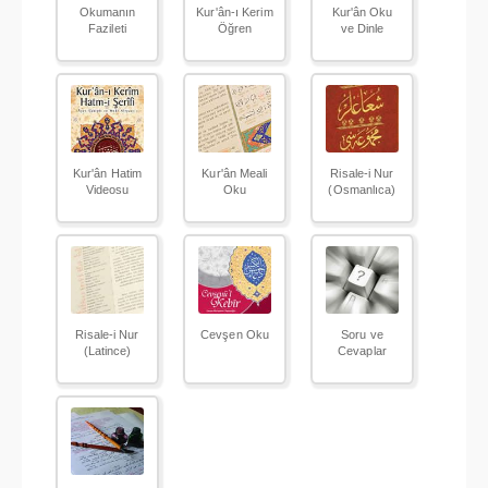
Okumanın
Kur'ân-ı Kerim
Kur'ân Oku
Fazileti
Öğren
ve Dinle
Kur'ân Hatim
Kur'ân Meali
Risale-i Nur
Videosu
Oku
(Osmanlıca)
Risale-i Nur
Cevşen Oku
Soru ve
(Latince)
Cevaplar