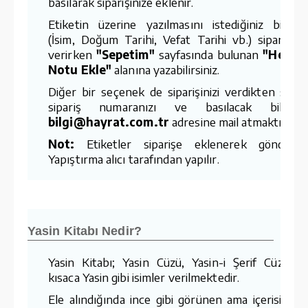
basılarak siparişinize eklenir.
Etiketin üzerine yazılmasını istediğiniz bilgiler
(İsim, Doğum Tarihi, Vefat Tarihi vb.) siparişiniz
verirken
"Sepetim"
sayfasında bulunan
"Hediy
Notu Ekle"
alanına yazabilirsiniz.
Diğer bir seçenek de siparişinizi verdikten sonr
sipariş numaranızı ve basılacak bilgileri
bilgi@hayrat.com.tr
adresine mail atmaktır.
Not:
Etiketler siparişe eklenerek gönderilir
Yapıştırma alıcı tarafından yapılır.
Yasin Kitabı Nedir?
Yasin Kitabı; Yasin Cüzü, Yasin-i Şerif Cüzü v
kısaca Yasin gibi isimler verilmektedir.
Ele alındığında ince gibi görünen ama içerisindek