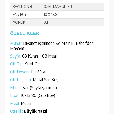
KAĞIT CİNSİ
ÖZEL MAMÜLLER
EN / BOY
10 X 13,8
AĞIRLIK
0,1
ÖZELLİKLER
Mühür:
Diyanet İşlerinden ve Mısır El-Ezher'den
Mühürlü
Sayfa:
68 Kuran + 68 Meal
Cilt Tipi:
Süet Cilt
Cilt Deseni:
Elif-Vavlı
Cilt Köşeleri:
Metal Sarı Köşeler
Fihrist:
Var (Sayfa yanında)
Ebat:
10x13,80 (Cep Boy)
Meal:
Mealli
Özellik:
Büyük Yazılı