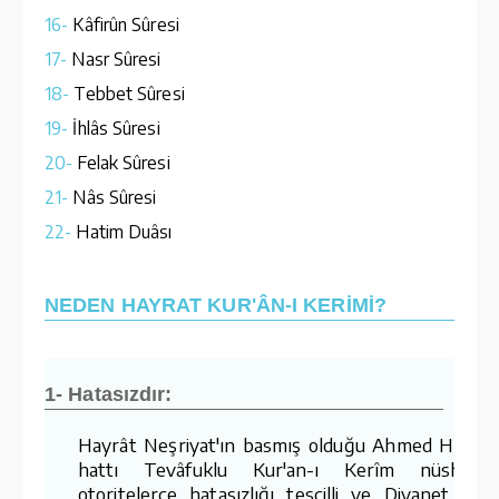
16-
Kâfirûn Sûresi
17-
Nasr Sûresi
18-
Tebbet Sûresi
19-
İhlâs Sûresi
20-
Felak Sûresi
21-
Nâs Sûresi
22-
Hatim Duâsı
NEDEN HAYRAT KUR'ÂN-I KERİMİ?
1- Hatasızdır:
Hayrât Neşriyat'ın basmış olduğu Ahmed Hüsre
hattı Tevâfuklu Kur'an-ı Kerîm nüshaları
otoritelerce hatasızlığı tescilli ve Diyanet İşler