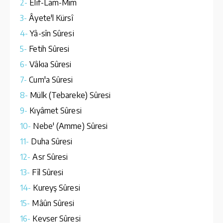
2-
Elif-Lam-Mim
3-
Âyete'l Kürsî
4-
Yâ-sîn Sûresi
5-
Fetih Sûresi
6-
Vâkıa Sûresi
7-
Cum'a Sûresi
8-
Mülk (Tebareke) Sûresi
9-
Kıyâmet Sûresi
10-
Nebe' (Amme) Sûresi
11-
Duha Sûresi
12-
Asr Sûresi
13-
Fîl Sûresi
14-
Kureyş Sûresi
15-
Mâûn Sûresi
16-
Kevser Sûresi