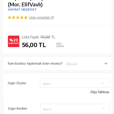
(Mor, ElifVavlı)
HAYRAT NEŞRİYAT
Ürün yorumları (1)
Liste Fiyatı:
70,00
TL
%20
56,00
TL
indirimli
KDV
DAHİL
İsim Baskısı Yaptırmak İster misiniz?
Tıkla Gör
Diğer Ölçüler
Seçiniz
Ölçü Tablosu
Diğer Renkler
Seçiniz