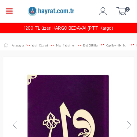
0
1200 TL üzeri KARGO BEDAVA! (PTT Kargo)
Anasayfa
Yasin Cüzleri
Mealli Yasinler
Süet Ciltliler
Cep Boy - 8x11 cm