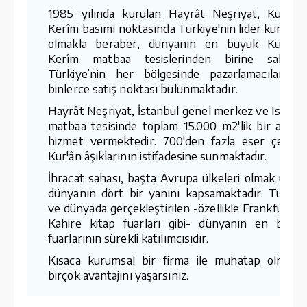
1985 yılında kurulan Hayrât Neşriyat, Kur'ân-
Kerîm basımı noktasında Türkiye'nin lider kuruluş
olmakla beraber, dünyanın en büyük Kur'ân-
Kerîm matbaa tesislerinden birine sahiptir
Türkiye’nin her bölgesinde pazarlamacıları v
binlerce satış noktası bulunmaktadır.
Hayrât Neşriyat, İstanbul genel merkez ve Ispart
matbaa tesisinde toplam 15.000 m2'lik bir aland
hizmet vermektedir. 700'den fazla eser çeşidin
Kur'ân âşıklarının istifadesine sunmaktadır.
İhracat sahası, başta Avrupa ülkeleri olmak üzer
dünyanın dört bir yanını kapsamaktadır. Türkiy
ve dünyada gerçekleştirilen -özellikle Frankfurt v
Kahire kitap fuarları gibi- dünyanın en büyü
fuarlarının sürekli katılımcısıdır.
Kısaca kurumsal bir firma ile muhatap olmanı
birçok avantajını yaşarsınız.