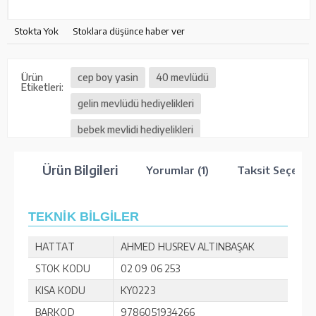
Stokta Yok
Stoklara düşünce haber ver
Ürün
cep boy yasin
40 mevlüdü
Etiketleri:
gelin mevlüdü hediyelikleri
bebek mevlidi hediyelikleri
vefat mevlüt hediyelikleri
Ürün Bilgileri
Yorumlar (1)
Taksit Seçenek
TEKNİK BİLGİLER
HATTAT
AHMED HUSREV ALTINBAŞAK
STOK KODU
02 09 06 253
KISA KODU
KY0223
BARKOD
9786051934266