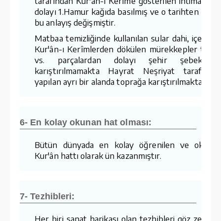
tarafından Kur'ân-ı Kerîme gösterilen ihtimamda
dolayı 1.Hamur kağıda basılmış ve o tarihten sonr
bu anlayış değişmiştir.
Matbaa temizliğinde kullanılan sular dahi, içerisin
Kur'ân-ı Kerîmlerden dökülen mürekkepler tozla
vs. parçalardan dolayı şehir şebekesin
karıştırılmamakta Hayrat Neşriyat tarafında
yapılan ayrı bir alanda toprağa karıştırılmaktadır.
6- En kolay okunan hat olması:
Bütün dünyada en kolay öğrenilen ve okuna
Kur'ân hattı olarak ün kazanmıştır.
7- Tezhibleri:
Her biri sanat harikası olan tezhibleri göz zevkin