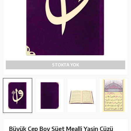
STOKTA YOK
Büyük Cep Boy Süet Mealli Yasin Cüzü