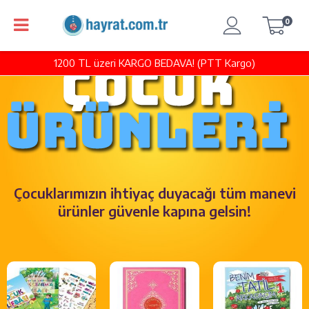
0
1200 TL üzeri KARGO BEDAVA! (PTT Kargo)
Çocuklarımızın ihtiyaç duyacağı tüm manevi
ürünler güvenle kapına gelsin!