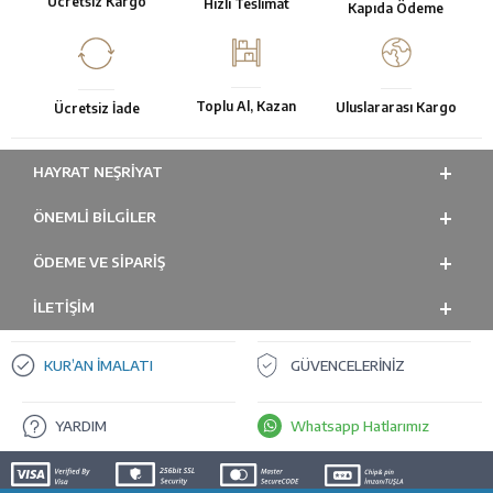
Ücretsiz Kargo
Hızlı Teslimat
Kapıda Ödeme
Toplu Al, Kazan
Uluslararası Kargo
Ücretsiz İade
HAYRAT NEŞRIYAT
ÖNEMLI BILGILER
ÖDEME VE SİPARİŞ
İLETİŞİM
KUR’AN İMALATI
GÜVENCELERİNİZ
YARDIM
Whatsapp Hatlarımız