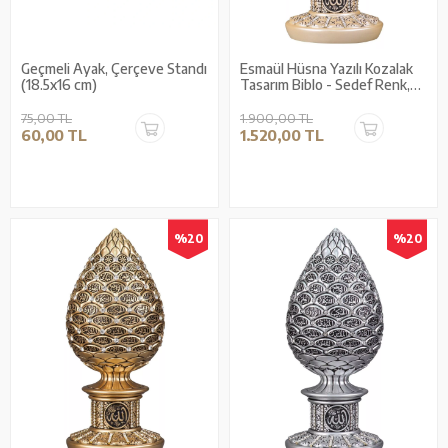
Geçmeli Ayak, Çerçeve Standı
Esmaül Hüsna Yazılı Kozalak
(18.5x16 cm)
Tasarım Biblo - Sedef Renk,
Küçük Boy, Dekoratif
Hediyelik
75,00 TL
1.900,00 TL
60,00 TL
1.520,00 TL
%20
%20