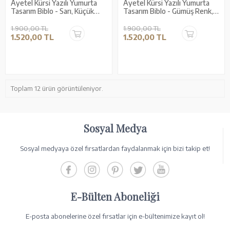
Ayetel Kürsi Yazılı Yumurta
Ayetel Kürsi Yazılı Yumurta
Tasarım Biblo - Sarı, Küçük
Tasarım Biblo - Gümüş Renk,
Boy, Dekoratif Hediyelik
Küçük Boy, Dekoratif
Hediyelik
1.900,00 TL
1.900,00 TL
1.520,00 TL
1.520,00 TL
Toplam 12 ürün görüntüleniyor.
Sosyal Medya
Sosyal medyaya özel fırsatlardan faydalanmak için bizi takip et!
E-Bülten Aboneliği
E-posta abonelerine özel fırsatlar için e-bültenimize kayıt ol!