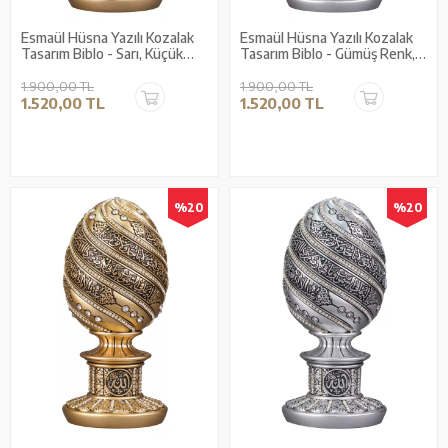
Esmaül Hüsna Yazılı Kozalak
Esmaül Hüsna Yazılı Kozalak
Tasarım Biblo - Sarı, Küçük
Tasarım Biblo - Gümüş Renk,
Boy, Dekoratif Hediyelik
Küçük Boy, Dekoratif
Hediyelik
1.900,00 TL
1.900,00 TL
1.520,00 TL
1.520,00 TL
%20
%20