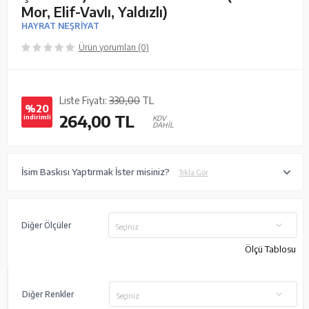
Mor, Elif-Vavlı, Yaldızlı)
HAYRAT NEŞRİYAT
Ürün yorumları (0)
Liste Fiyatı:
330,00
TL
%20
264,00
TL
indirimli
KDV
DAHİL
İsim Baskısı Yaptırmak İster misiniz?
Tıkla Gör
Diğer Ölçüler
Seçiniz
Ölçü Tablosu
Diğer Renkler
Seçiniz