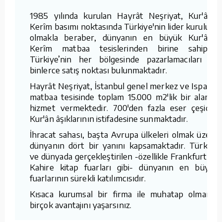
1985 yılında kurulan Hayrât Neşriyat, Kur'ân-ı
Kerîm basımı noktasında Türkiye'nin lider kuruluşu
olmakla beraber, dünyanın en büyük Kur'ân-ı
Kerîm matbaa tesislerinden birine sahiptir.
Türkiye’nin her bölgesinde pazarlamacıları ve
binlerce satış noktası bulunmaktadır.
Hayrât Neşriyat, İstanbul genel merkez ve Isparta
matbaa tesisinde toplam 15.000 m2'lik bir alanda
hizmet vermektedir. 700'den fazla eser çeşidini
Kur'ân âşıklarının istifadesine sunmaktadır.
İhracat sahası, başta Avrupa ülkeleri olmak üzere
dünyanın dört bir yanını kapsamaktadır. Türkiye
ve dünyada gerçekleştirilen -özellikle Frankfurt ve
Kahire kitap fuarları gibi- dünyanın en büyük
fuarlarının sürekli katılımcısıdır.
Kısaca kurumsal bir firma ile muhatap olmanın
birçok avantajını yaşarsınız.