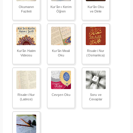
Okumanın
Kur'ân-ı Kerim
Kur'ân Oku
Fazileti
Öğren
ve Dinle
Kur'ân Hatim
Kur'ân Meali
Risale-i Nur
Videosu
Oku
(Osmanlıca)
Risale-i Nur
Cevşen Oku
Soru ve
(Latince)
Cevaplar