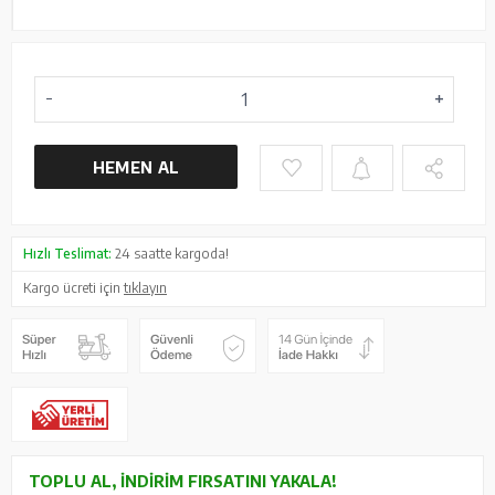
HEMEN AL
Hızlı Teslimat:
24 saatte kargoda!
Kargo ücreti için
tıklayın
TOPLU AL, İNDIRIM FIRSATINI YAKALA!