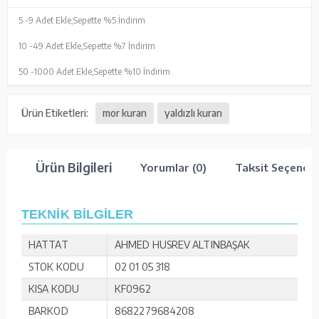
5 -
9 Adet Ekle,
Sepette %5 İndirim
10 -
49 Adet Ekle,
Sepette %7 İndirim
50 -
1000 Adet Ekle,
Sepette %10 İndirim
Ürün Etiketleri:
mor kuran
yaldızlı kuran
Ürün Bilgileri
Yorumlar (0)
Taksit Seçenekl
TEKNİK BİLGİLER
HATTAT
AHMED HUSREV ALTINBAŞAK
STOK KODU
02 01 05 318
KISA KODU
KF0962
BARKOD
8682279684208