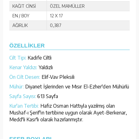
KAĞIT CİNSİ
ÖZEL MAMÜLLER
EN / BOY
12 X 17
AĞIRLIK
0,387
ÖZELLİKLER
Cilt Tipi:
Kadife Ciltli
Kenar Yaldızı:
Yaldızlı
Ön Cilt Desen:
Elif-Vav Pleksili
Mühür:
Diyanet İşlerinden ve Mısır El-Ezher'den Mühürlü
Sayfa Sayısı:
613 Sayfa
Kur'an Tertibi:
Hafız Osman Hattıyla yazılmış olan
Mushaf-ı Şerif'in tertibine uygun olarak Ayet-Berkenar,
Medd'li Kasr'lı olarak hazırlanmıştır.
ESER BOYLARI