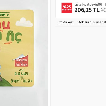
Liste Fiyatı:
275,00
T
%25
206,25
TL
KDV
indirimli
DAH
Stokta Yok
Stoklara düşünce ha