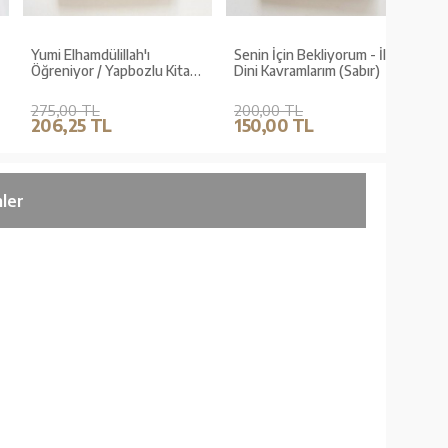
Yumi Elhamdülillah'ı
Senin İçin Bekliyorum - İlk
Gelişim
Öğreniyor / Yapbozlu Kitap
Dini Kavramlarım (Sabır)
3
275,00 TL
200,00 TL
95,00
206,25 TL
150,00 TL
76,0
ler