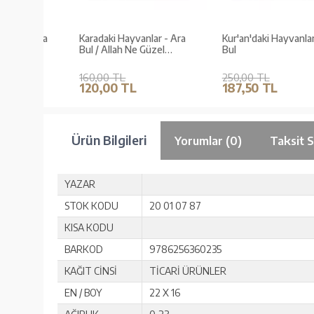
 - Ara
Karadaki Hayvanlar - Ara
Kur'an'daki Hayvanlar - Ar
Bul / Allah Ne Güzel
Bul
Yaratmış
160,00 TL
250,00 TL
120,00 TL
187,50 TL
Ürün Bilgileri
Yorumlar (0)
Taksit 
YAZAR
STOK KODU
20 01 07 87
KISA KODU
BARKOD
9786256360235
KAĞIT CİNSİ
TİCARİ ÜRÜNLER
EN / BOY
22 X 16