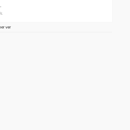
L
İL
ber ver