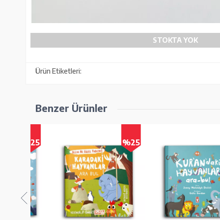
STOKTA YOK
Ürün Etiketleri:
Benzer Ürünler
%25
%25
%2