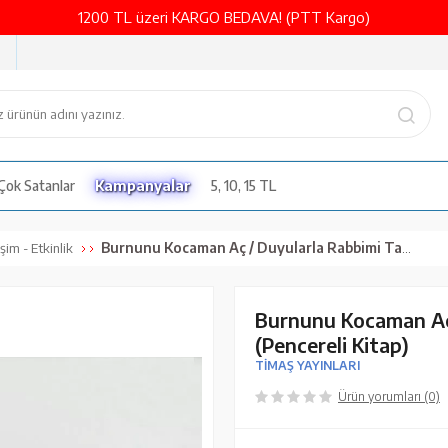
1200 TL üzeri KARGO BEDAVA! (PTT Kargo)
Çok Satanlar
Kampanyalar
5, 10, 15 TL
Burnunu Kocaman Aç / Duyularla Rabbimi Tanıyorum 2 (Pencereli Kitap)
şim - Etkinlik
Burnunu Kocaman Aç
(Pencereli Kitap)
TİMAŞ YAYINLARI
Ürün yorumları (0)