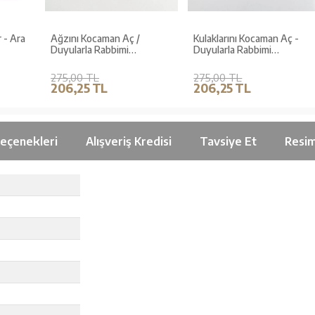
a
Ağzını Kocaman Aç /
Kulaklarını Kocaman Aç -
Duyularla Rabbimi
Duyularla Rabbimi
Tanıyorum 4 (Pencereli
Tanıyorum 1 (Pencereli
Kitap)
Kitap)
275,00 TL
275,00 TL
206,25 TL
206,25 TL
Seçenekleri
Alışveriş Kredisi
Tavsiye Et
Resim