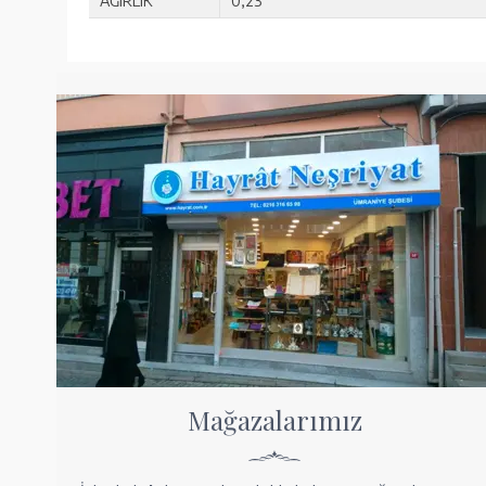
AĞIRLIK
0,23
Mağazalarımız