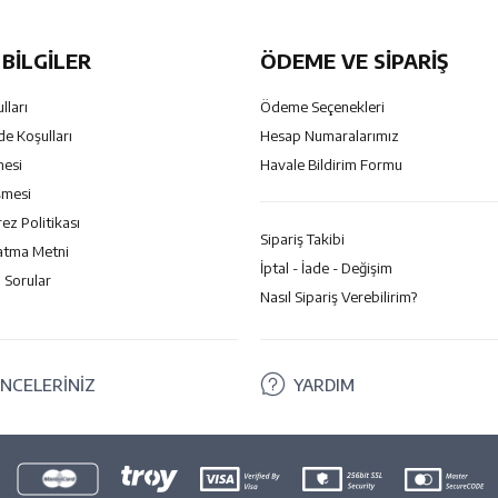
BILGILER
ÖDEME VE SİPARİŞ
lları
Ödeme Seçenekleri
de Koşulları
Hesap Numaralarımız
mesi
Havale Bildirim Formu
şmesi
rez Politikası
Sipariş Takibi
atma Metni
İptal - İade - Değişim
 Sorular
Nasıl Sipariş Verebilirim?
NCELERİNİZ
YARDIM