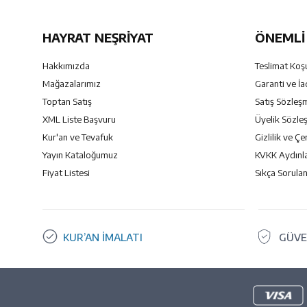
HAYRAT NEŞRIYAT
ÖNEMLI 
Hakkımızda
Teslimat Koşu
Mağazalarımız
Garanti ve İa
Toptan Satış
Satış Sözleş
XML Liste Başvuru
Üyelik Sözle
Kur'an ve Tevafuk
Gizlilik ve Çe
Yayın Kataloğumuz
KVKK Aydınl
Fiyat Listesi
Sıkça Sorulan
KUR’AN İMALATI
GÜVE