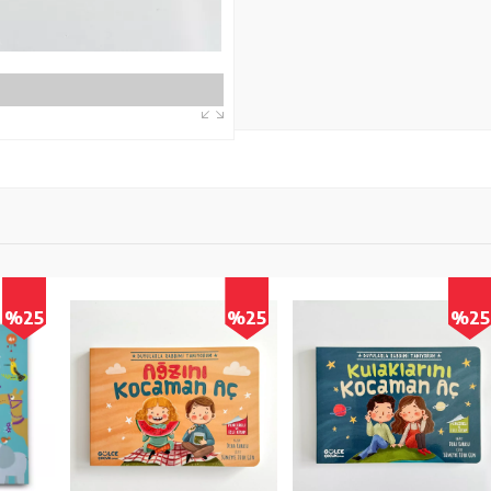
5
%25
%25